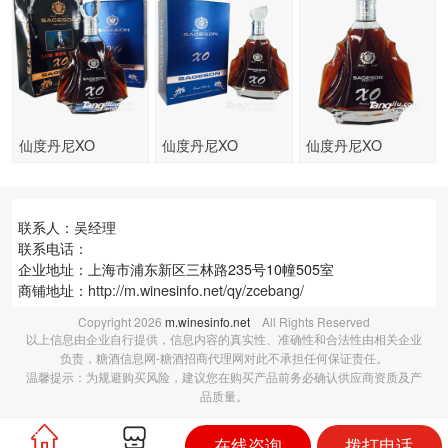
仙度丹尼XO
仙度丹尼XO
仙度丹尼XO
联系人：吴经理
联系电话：
企业地址：上海市浦东新区三林路235号10幢505室
商铺地址：
http://m.winesinfo.net/qy/zcebang/
Copyright
2026
m.winesinfo.net
All Rights Reserved
以上信息由企业自行提供，信息内容的真实性、准确性和合法性由相关企业
负责，糖酒信息网-糖酒招商代理网对此不承担任何保证责任。
温馨提示：为规避购买风险，建议您在购买产品前务必确认供应商资质及产
品质量。
在线咨询
拨打电话