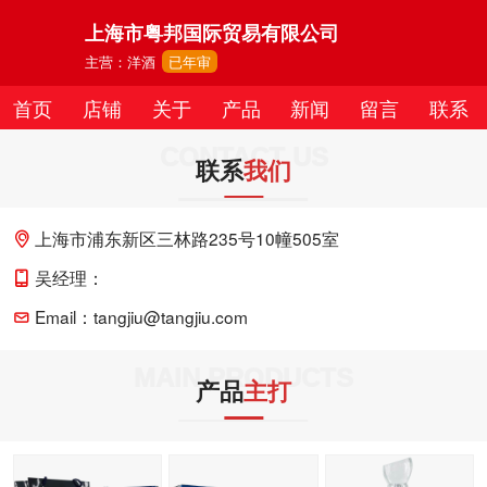
上海市粤邦国际贸易有限公司
主营：洋酒
已年审
首页
店铺
关于
产品
新闻
留言
联系
CONTACT US
联系
我们
上海市浦东新区三林路235号10幢505室
吴经理：
Email：tangjiu@tangjiu.com
MAIN PRODUCTS
产品
主打