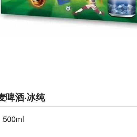
麦啤酒·冰纯
：
500ml
：