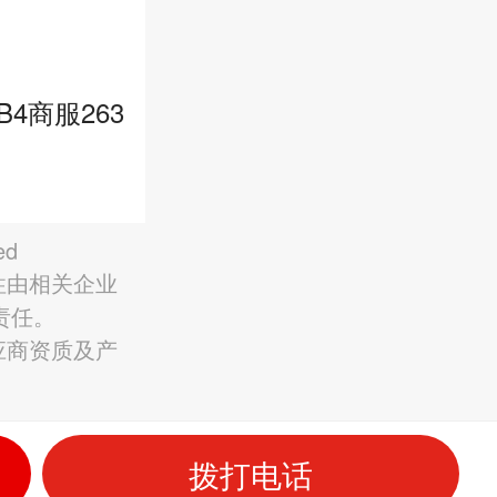
4商服263
ed
性由相关企业
责任。
应商资质及产
拨打电话