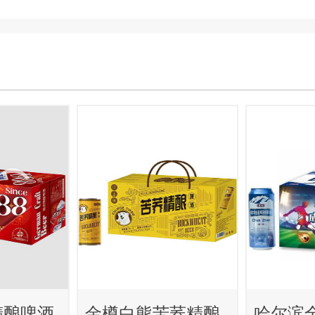
精酿啤酒
金樽白熊苦荞精酿
哈尔滨