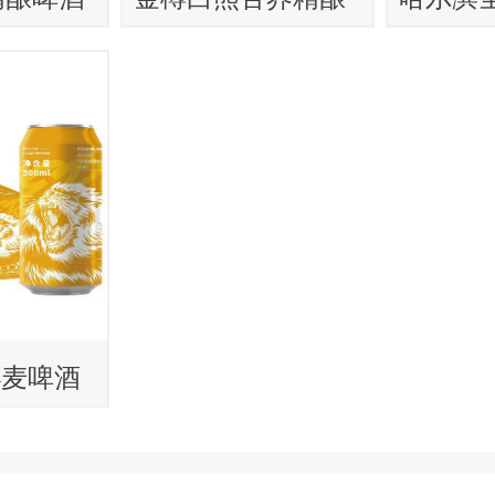
啤酒
纯
小麦啤酒