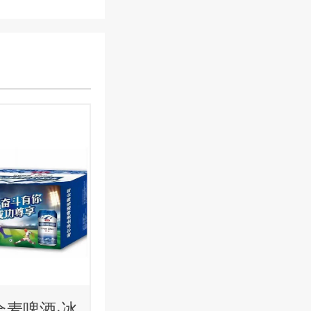
全麦啤酒·冰