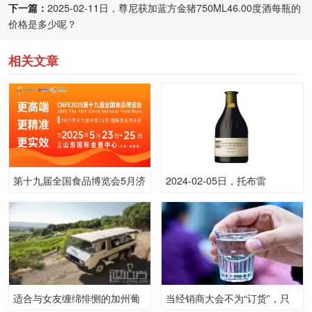
下一篇：
2025-02-11日，尊尼获加蓝方金猪750ML46.00度酒每瓶的
价格是多少呢？
相关文章
第十九届全国食品博览会5月济
2024-02-05日，托布雷
南启幕，助力酒食行业市场开
（Torbreck)盖斯克
拓
750ML15.00度酒每瓶的价格
是多少呢？
适合与女友缠绵悱恻的加州葡
当经销商大会不为“订货”，只