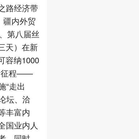
之路经济带
、疆内外贸
会、第八届丝
（三天）在新
容纳1000
新征程——
施“走出
、论坛、洽
等丰富内
全国业内人
者。同时，