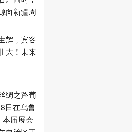
源向新疆周
生辉，宾客
壮大！未来
丝绸之路葡
月8日在乌鲁
。本届展会
尔自治区工