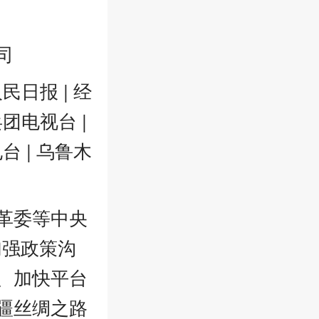
司
民日报 | 经
兵团电视台 |
台 | 乌鲁木
革委等中央
加强政策沟
、加快平台
疆丝绸之路