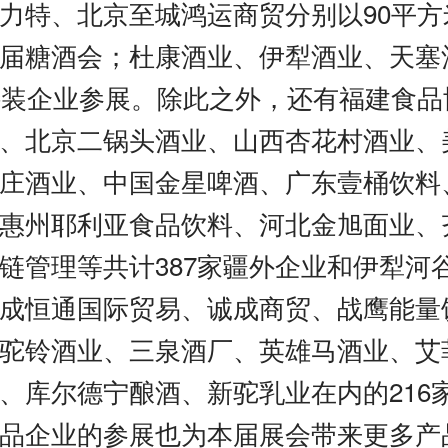
力特、北京至城鸿运商贸分别以90平方
届糖酒会；杜康酒业、伊犁酒业、天塞
特装企业参展。除此之外，还有福建食品
、北京二锅头酒业、山西杏花村酒业、
庄酒业、中国金星啤酒、广东壹桶饮料
惠州耶利亚食品饮料、河北金旭面业、
链管理等共计387家疆外企业和伊犁河
成恒通国际贸易、诚成商贸、战鹰能量
驼铃酒业、三泉酒厂、英雄马酒业、艾
、库尔德宁酿酒、新驼乳业在内的216
品企业的参展也为本届展会带来更多产