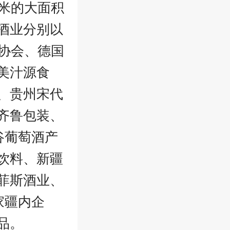
米的大面积
酒业分别以
协会、德国
美汁源食
、贵州宋代
齐鲁包装、
谷葡萄酒产
饮料、新疆
菲斯酒业、
家疆内企
品。